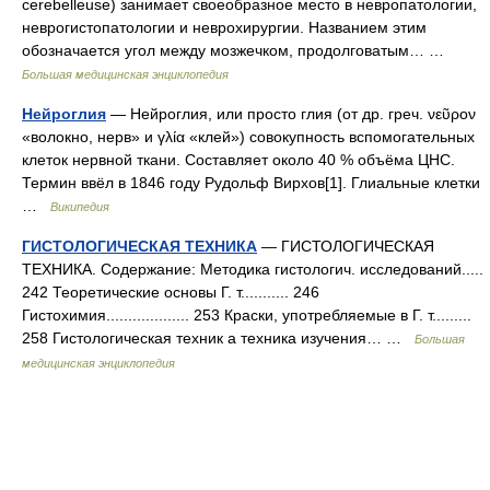
cerebelleuse) занимает своеобразное место в невропатологии,
неврогистопатологии и неврохирургии. Названием этим
обозначается угол между мозжечком, продолговатым… …
Большая медицинская энциклопедия
Нейроглия
— Нейроглия, или просто глия (от др. греч. νεῦρον
«волокно, нерв» и γλία «клей») совокупность вспомогательных
клеток нервной ткани. Составляет около 40 % объёма ЦНС.
Термин ввёл в 1846 году Рудольф Вирхов[1]. Глиальные клетки
…
Википедия
ГИСТОЛОГИЧЕСКАЯ ТЕХНИКА
— ГИСТОЛОГИЧЕСКАЯ
ТЕХНИКА. Содержание: Методика гистологич. исследований.....
242 Теоретические основы Г. т........... 246
Гистохимия................... 253 Краски, употребляемые в Г. т.........
258 Гистологическая техник а техника изучения… …
Большая
медицинская энциклопедия