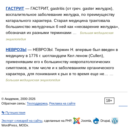
ГАСТРИТ
— ГАСТРИТ, gastritis (от греч. gaster желудок),
воспалительное заболевание желудка, по преимуществу
катарального характера. Старая медицина трактовала
большинство желудочных б ней как «несварение желудка»,
обозначая их разными терминами …
Большая медицинская
энциклопедия
НЕВРОЗЫ
— НЕВРОЗЫ. Термин Н. впервые был введен в
медицину в 1776 г. шотландцем Кел леном (Cullen),
применявшим его к большинству невропатологических
симптомов, в том числе и к заболеваниям органического
характера, для понимания к рых в то время еще не… …
Большая медицинская энциклопедия
© Академик, 2000-2026
18+
Обратная связь:
Техподдержка
,
Реклама на сайте
👣 Путешествия
Экспорт словарей на сайты
, сделанные на PHP,
Joomla,
Drupal,
WordPress, MODx.